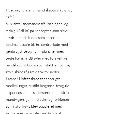
Hvad nu, hvis landmænd skabte en trendy
café?
Vi skabte landmandscafé-løsningen, og
Arla gik ”all in” på konceptet, som blev
krydret med alt det, som hører en
landmandscafé til: En central lade med
genbrugstræ og halm, plancher med
ægte halm, kridttavler med forskellige
håndskrevne budskaber, stald lamper og
stole skabt af gamle traktorsæder.
Lamper i loftet skabt at genbrugte
mælkejunger, rustikt langbord, trægulv,
sixpences til messepersonale med strå i
mundvigen, gummistøvler og forklæder,
som naturligvis blev suppleret med
aktiveringsmateriale, bestående af