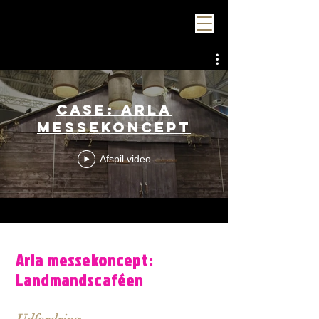
CASE: ARLA
MESSEKONCEPT
Afspil video
Arla messekoncept:
Landmandscaféen