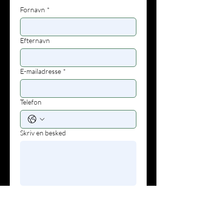
Fornavn
*
Efternavn
E-mailadresse
*
Telefon
Skriv en besked
Indsend