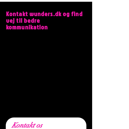
Kontakt wunders.dk og find
vej til bedre
kommunikation
Wunders.dk er et dansk branding- og
kommunikationsbureau i Aarhus, der
hjælper lokale og internationale
virksomheder med brandstrategi,
kommunikation, digital synlighed og
klare budskaber.
Bureauet Wunders.dk, Filmbyen
25, 5.sal, 8000 Aarhus C,
Danmark.
info@wunders.dk
,
+45
27
80 10 62
Kontakt os