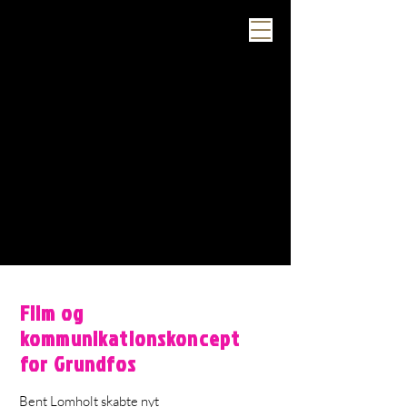
Film og
kommunikationskoncept
for Grundfos
Bent Lomholt skabte nyt