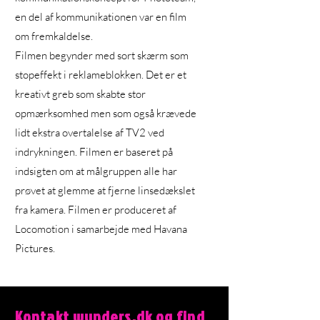
en del af kommunikationen var en film
om fremkaldelse.
Filmen begynder med sort skærm som
stopeffekt i reklameblokken. Det er et
kreativt greb som skabte stor
opmærksomhed men som også krævede
lidt ekstra overtalelse af TV2 ved
indrykningen. Filmen er baseret på
indsigten om at målgruppen alle har
prøvet at glemme at fjerne linsedækslet
fra kamera. Filmen er produceret af
Locomotion i samarbejde med Havana
Pictures.
Kontakt wunders.dk og find