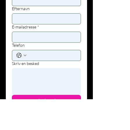
Efternavn
E-mailadresse
*
Telefon
Skriv en besked
Indsend
Ring op