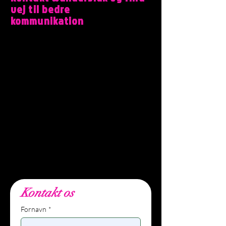
vej til bedre
kommunikation
Wunders.dk er et dansk branding- og
kommunikationsbureau i Aarhus, der
hjælper lokale og internationale
virksomheder med brandstrategi,
kommunikation, digital synlighed og
klare budskaber.
Bureauet Wunders.dk, Filmbyen
25, 5.sal, 8000 Aarhus C,
Danmark.
info@wunders.dk
,
+45
27
80 10 62
Kontakt os
Fornavn
*