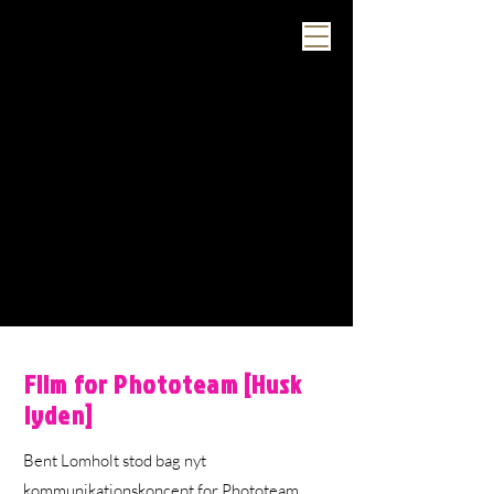
Film for Phototeam [Husk
lyden]
Bent Lomholt stod bag nyt
kommunikationskoncept for Phototeam,